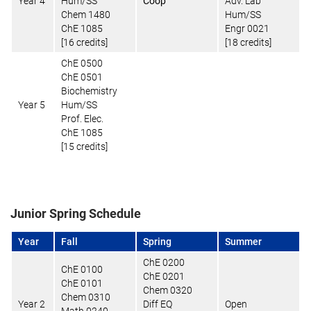
Year 4
Hum/SS
Coop
Adv. Lab
Chem 1480
Hum/SS
ChE 1085
Engr 0021
[16 credits]
[18 credits]
ChE 0500
ChE 0501
Biochemistry
Year 5
Hum/SS
Prof. Elec.
ChE 1085
[15 credits]
Junior Spring Schedule
Year
Fall
Spring
Summer
ChE 0200
ChE 0100
ChE 0201
ChE 0101
Chem 0320
Chem 0310
Year 2
Diff EQ
Open
Math 0240