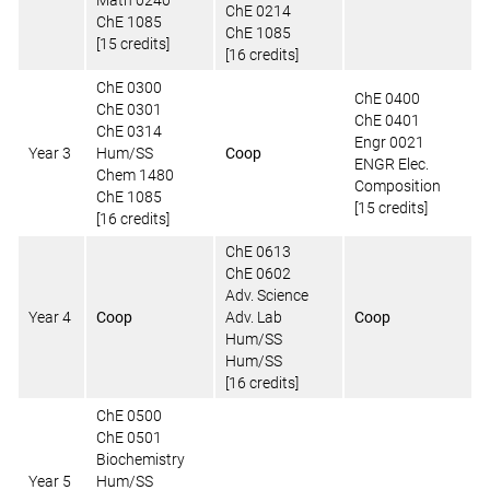
ChE 0214
ChE 1085
ChE 1085
[15 credits]
[16 credits]
ChE 0300
ChE 0400
ChE 0301
ChE 0401
ChE 0314
Engr 0021
Year 3
Hum/SS
Coop
ENGR Elec.
Chem 1480
Composition
ChE 1085
[15 credits]
[16 credits]
ChE 0613
ChE 0602
Adv. Science
Year 4
Coop
Adv. Lab
Coop
Hum/SS
Hum/SS
[16 credits]
ChE 0500
ChE 0501
Biochemistry
Year 5
Hum/SS