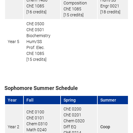
Composition
ChE 1085
Engr 0021
ChE 1085
[16 credits]
[18 credits]
[15 credits]
ChE 0500
ChE 0501
Biochemistry
Year 5
Hum/SS
Prof. Elec.
ChE 1085
[15 credits]
Sophomore Summer Schedule
Year
Fall
Spring
Summer
ChE 0200
ChE 0100
ChE 0201
ChE 0101
Chem 0320
Chem 0310
Year 2
Diff EQ
Coop
Math 0240
ChE 0214