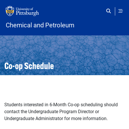
Skip to main content
Chemical and Petroleum
Open configuration options
Open configuration options
Co-op Schedule
Students interested in 6-Month Co-op scheduling should
contact the Undergraduate Program Director or
Undergraduate Administrator for more information.