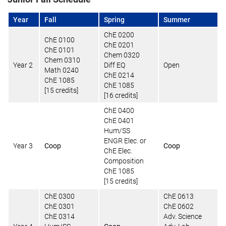
Year
Fall
Spring
Summer
ChE 0200
ChE 0100
ChE 0201
ChE 0101
Chem 0320
Chem 0310
Year 2
Diff EQ
Open
Math 0240
ChE 0214
ChE 1085
ChE 1085
[15 credits]
[16 credits]
ChE 0400
ChE 0401
Hum/SS
ENGR Elec. or
Year 3
Coop
Coop
ChE Elec.
Composition
ChE 1085
[15 credits]
ChE 0300
ChE 0613
ChE 0301
ChE 0602
ChE 0314
Adv. Science