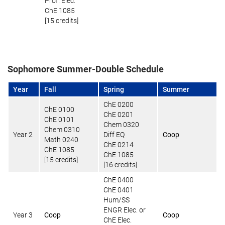
Prof. Elec.
ChE 1085
[15 credits]
Sophomore Summer-Double Schedule
Year
Fall
Spring
Summer
ChE 0200
ChE 0100
ChE 0201
ChE 0101
Chem 0320
Chem 0310
Year 2
Diff EQ
Coop
Math 0240
ChE 0214
ChE 1085
ChE 1085
[15 credits]
[16 credits]
ChE 0400
ChE 0401
Hum/SS
ENGR Elec. or
Year 3
Coop
Coop
ChE Elec.