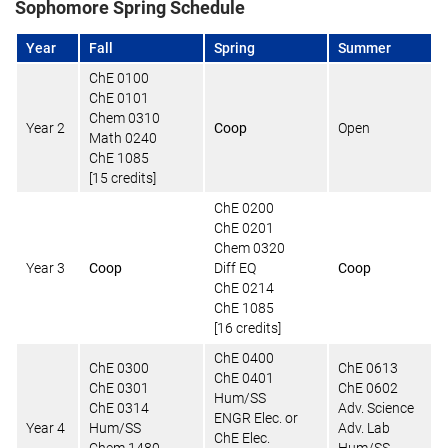
Sophomore Spring Schedule
Year
Fall
Spring
Summer
ChE 0100
ChE 0101
Chem 0310
Year 2
Coop
Open
Math 0240
ChE 1085
[15 credits]
ChE 0200
ChE 0201
Chem 0320
Year 3
Coop
Diff EQ
Coop
ChE 0214
ChE 1085
[16 credits]
ChE 0400
ChE 0300
ChE 0613
ChE 0401
ChE 0301
ChE 0602
Hum/SS
ChE 0314
Adv. Science
ENGR Elec. or
Year 4
Hum/SS
Adv. Lab
ChE Elec.
Chem 1480
Hum/SS