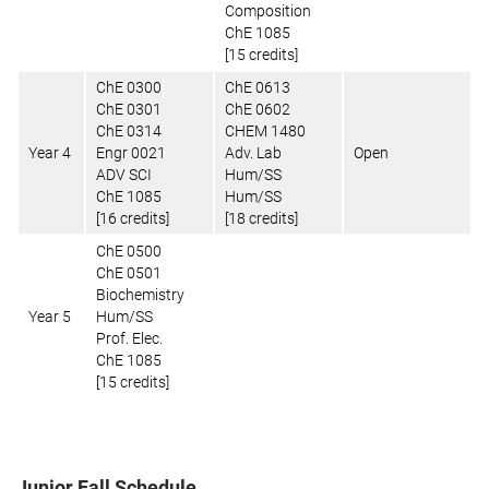
Composition
ChE 1085
[15 credits]
ChE 0300
ChE 0613
ChE 0301
ChE 0602
ChE 0314
CHEM 1480
Year 4
Engr 0021
Adv. Lab
Open
ADV SCI
Hum/SS
ChE 1085
Hum/SS
[16 credits]
[18 credits]
ChE 0500
ChE 0501
Biochemistry
Year 5
Hum/SS
Prof. Elec.
ChE 1085
[15 credits]
Junior Fall Schedule